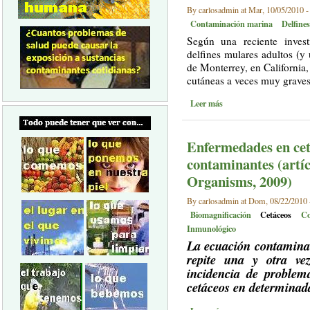
By carlosadmin at Mar, 10/05/2010 -
Contaminación marina
Delfine
Según una reciente invest
delfines mulares adultos (y
de Monterrey, en California
cutáneas a veces muy graves.
Leer más
Enfermedades en cet
contaminantes (artíc
Organisms, 2009)
By carlosadmin at Dom, 08/22/2010 
Biomagnificación
Cetáceos
Co
Inmunológico
La ecuación contaminan
repite una y otra ve
incidencia de problem
cetáceos en determinada