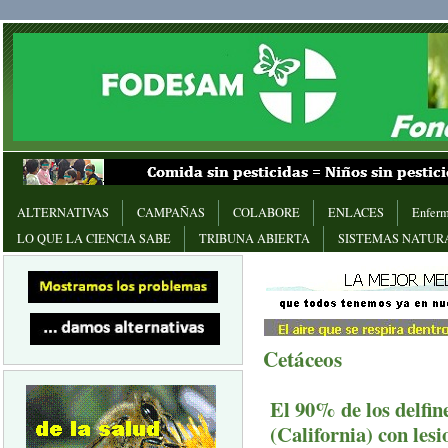
ALTERNATIVAS
CAMPAÑAS
COLABORE
ENLACES
Enferm
LO QUE LA CIENCIA SABE
TRIBUNA ABIERTA
SISTEMAS NATUR
Cetáceos
El 90% de los delfin
(California) con les