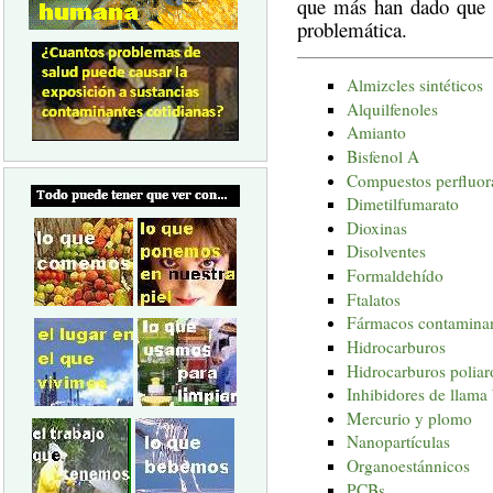
que más han dado que h
problemática.
Almizcles sintéticos
Alquilfenoles
Amianto
Bisfenol A
Compuestos perfluor
Dimetilfumarato
Dioxinas
Disolventes
Formaldehído
Ftalatos
Fármacos contamina
Hidrocarburos
Hidrocarburos polia
Inhibidores de llam
Mercurio y plomo
Nanopartículas
Organoestánnicos
PCBs