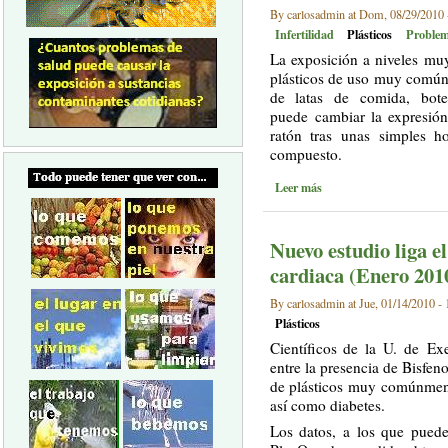
By carlosadmin at Dom, 08/29/2010 
Infertilidad
Plásticos
Problem
La exposición a niveles mu
plásticos de uso muy común
de latas de comida, botel
puede cambiar la expresión
ratón tras unas simples h
compuesto.
Leer más
Nuevo estudio liga e
cardiaca (Enero 201
By carlosadmin at Jue, 01/14/2010 - 
Plásticos
Científicos de la U. de E
entre la presencia de Bisfen
de plásticos muy comúnment
así como diabetes.
Los datos, a los que puede