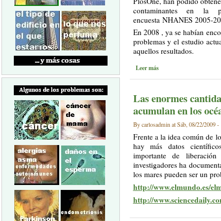
PlosOne, han podido obtener
contaminantes en la 
encuesta NHANES 2005-20
En 2008 , ya se habían enco
problemas y el estudio act
aquellos resultados.
Leer más
Las enormes cantidad
acumulan en los océ
By carlosadmin at Sáb, 08/22/2009 -
Frente a la idea común de lo
hay más datos científic
importante de liberació
investigadores ha document
los mares pueden ser un pro
http://www.elmundo.es/el
http://www.sciencedaily.c