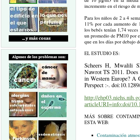
incremento en el riesgo de 
Para los niños de 2 a 4 sem
11% por cada aumento de 1
los bebés tenían 1,74 veces
un promedio de PM10 por en
que en los días por debajo de
EL ESTUDIO ES:
Scheers H, Mwalili 
Nawrot TS 2011. Does Ai
in Western Europe? A C
Perspect :-. doi:10.128
http://ehp03.niehs.nih.go
articleURI=info:doi/10
MÁS SOBRE CONTAMI
ESTA WEB:
Contaminación atmosf