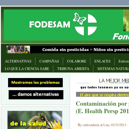
ALTERNATIVAS
CAMPAÑAS
COLABORE
ENLACES
Enferm
LO QUE LA CIENCIA SABE
TRIBUNA ABIERTA
SISTEMAS NATUR
Contaminación por p
(E. Health Persp 20
By carlosadmin at Lun, 01/31/2011 -