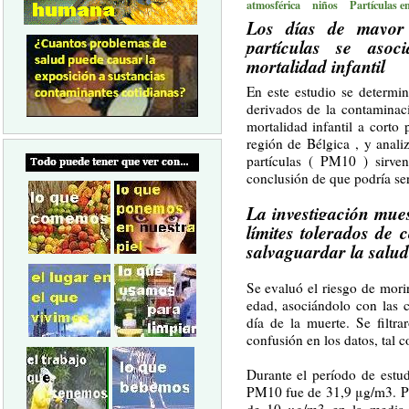
atmosférica
niños
Partículas e
Los días de mayor 
partículas se aso
mortalidad infantil
En este estudio se determin
derivados de la contaminac
mortalidad infantil a corto 
región de Bélgica , y analiz
partículas ( PM10 ) sirven
conclusión de que podría se
La investigación mues
límites tolerados de
salvaguardar la salud
Se evaluó el riesgo de mori
edad, asociándolo con las 
día de la muerte. Se filtr
confusión en los datos, tal 
Durante el período de estu
PM10 fue de 31,9 μg/m3. Pa
de 10 μg/m3 en la media