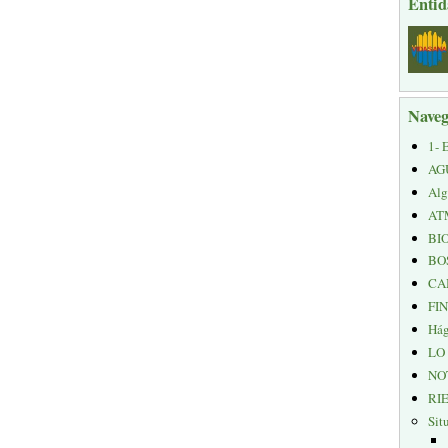
Entid
Naveg
1- 
AG
Alg
AT
BI
BO
CA
FI
Hág
LO
NO
RI
Sit