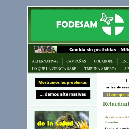
ALTERNATIVAS
CAMPAÑAS
COLABORE
ENL
LO QUE LA CIENCIA SABE
TRIBUNA ABIERTA
SI
Retardant
By carlosadmin at 
bromados
Según el estu