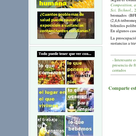
Composition, 
Sci. Technol.
,
bromados (BFR)
(2,4,6-tribro
bifenilos poli
En algunos caso
La preocupació
sustancias a tra
‹ Interesante 
presencia de f
cerrados
Comparte este