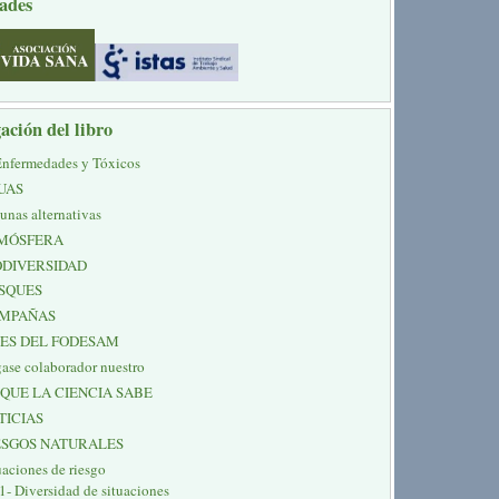
ades
ación del libro
Enfermedades y Tóxicos
UAS
unas alternativas
MÓSFERA
ODIVERSIDAD
SQUES
MPAÑAS
NES DEL FODESAM
ase colaborador nuestro
 QUE LA CIENCIA SABE
TICIAS
ESGOS NATURALES
uaciones de riesgo
1- Diversidad de situaciones