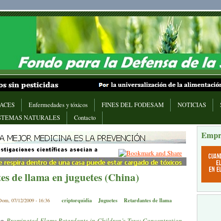
ACES
Enfermedades y tóxicos
FINES DEL FODESAM
NOTICIAS
STEMAS NATURALES
Contacto
Empr
es de llama en juguetes (China)
criptorquidia
Juguetes
Retardantes de llama
Dom, 07/12/2009 - 16:36
dio
Brominated Flame Retardants in Children’s Toys: Concentration,