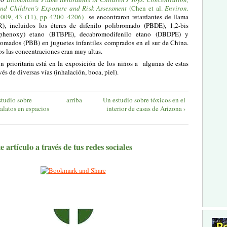
and Children’s Exposure and Risk Assessment
(Chen et al.
Environ.
2009
,
43
(11), pp 4200–4206)
se encontraron retardantes de llama
, incluidos los éteres de difenilo polibromado (PBDE), 1,2-bis
mophenoxy) etano (BTBPE), decabromodifenilo etano (DBDPE) y
bromados (PBB) en juguetes infantiles comprados en el sur de China.
s las concentraciones eran muy altas.
n prioritaria está en la exposición de los niños a algunas de estas
vés de diversas vías (inhalación, boca, piel).
estudio sobre
arriba
Un estudio sobre tóxicos en el
talatos en espacios
interior de casas de Arizona ›
 artículo a través de tus redes sociales