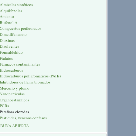
Almizcles sintéticos
Alquilfenoles
Amianto
Bisfenol A
Compuestos perfluorados
Dimetilfumarato
Dioxinas
Disolventes
Formaldehído
Ftalatos
Fármacos contaminantes
Hidrocarburos
Hidrocarburos poliaromáticos (PAHs)
Inhibidores de llama bromados
Mercurio y plomo
Nanopartículas
Organoestánnicos
PCBs
Parafinas cloradas
Pesticidas, venenos confesos
IBUNA ABIERTA