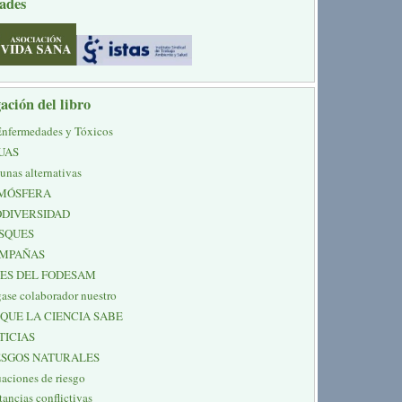
ades
ación del libro
Enfermedades y Tóxicos
UAS
unas alternativas
MÓSFERA
ODIVERSIDAD
SQUES
MPAÑAS
NES DEL FODESAM
ase colaborador nuestro
 QUE LA CIENCIA SABE
TICIAS
ESGOS NATURALES
uaciones de riesgo
tancias conflictivas