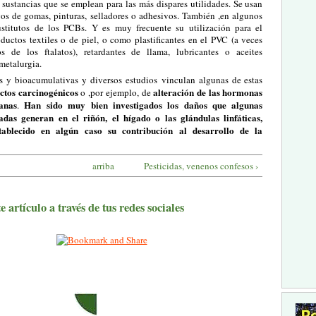
sustancias que se emplean para las más dispares utilidades. Se usan
vos de gomas, pinturas, selladores o adhesivos. También ,en algunos
stitutos de los PCBs. Y es muy frecuente su utilización para el
ductos textiles o de piel, o como plastificantes en el PVC (a veces
s de los ftalatos), retardantes de llama, lubricantes o aceites
 metalurgia.
es y bioacumulativas y diversos estudios vinculan algunas de estas
ectos carcinogénicos
alteración de las hormonas
o ,por ejemplo, de
anas
Han sido muy bien investigados los daños que algunas
.
adas generan en el riñón, el hígado o las glándulas linfáticas,
tablecido en algún caso su contribución al desarrollo de la
arriba
Pesticidas, venenos confesos ›
 artículo a través de tus redes sociales