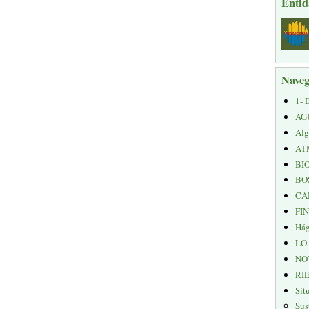
Entid
Naveg
1- 
AG
Alg
AT
BI
BO
CA
FI
Hág
LO
NO
RI
Sit
Sus