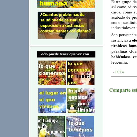
Es un grupo de 
así como aditi
casos, como su
acabado de pro
como sustituto
industriales en
Son persistent
ef
sustancias a
tiroideas hum
parafinas clor
habiéndose es
leucemia
.
‹ PCBs
Comparte este