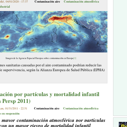
Contaminación aire
Contaminación atmosférica
Mié, 04/01/2020 - 17:37
dustrial
Imagen de la Agencia Espacial Europea sobre contaminación en Europa
[1]
nes sanitarias causadas por el aire contaminado podrían reducir las
de supervivencia, según la Alianza Europea de Salud Pública (EPHA)
ción por partículas y mortalidad infantil
h Persp 2011)
Contaminación aire
Contaminación atmosférica
un, 01/31/2011 - 22:51
s en suspensión
e mayor contaminación atmosférica por partículas
con un mayor riesgo de mortalidad infantil