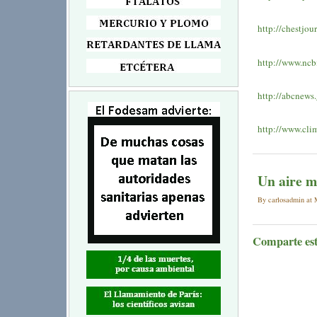
http://chestjou
http://www.nc
http://abcnews
http://www.cli
Un aire m
By carlosadmin at M
Comparte este