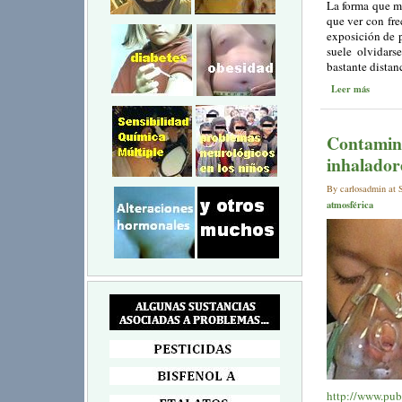
La forma que m
que ver con fre
exposición de p
suele olvidars
bastante distanc
Leer más
Contamina
inhalador
By carlosadmin at S
atmosférica
http://www.pub