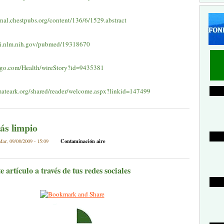
rnal.chestpubs.org/content/136/6/1529.abstract
bi.nlm.nih.gov/pubmed/19318670
.go.com/Health/wireStory?id=9435381
mateark.org/shared/reader/welcome.aspx?linkid=147499
ás limpio
Contaminación aire
ar, 09/08/2009 - 15:09
 artículo a través de tus redes sociales