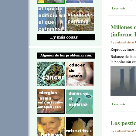
Leer más
Millones 
(informe 
By carlosadmin at J
Reproducimos l
Balance de la c
la población es
Leer más
Los pesti
By carlosadmin at M