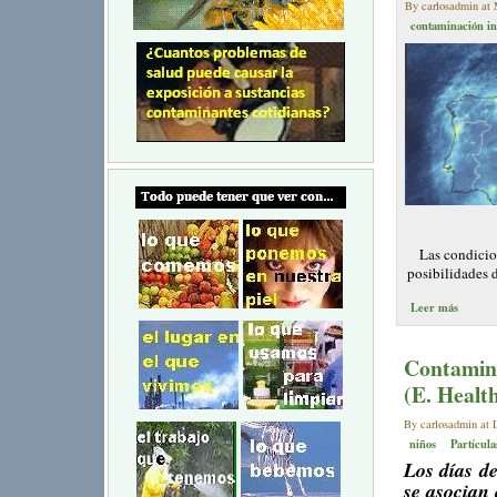
By carlosadmin at 
contaminación in
Las condicio
posibilidades 
Leer más
Contamina
(E. Healt
By carlosadmin at L
niños
Partícula
Los días d
se asocian 