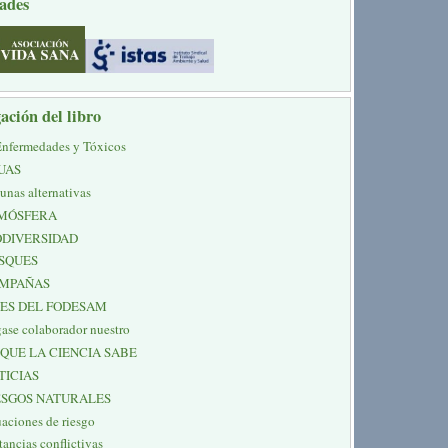
ades
ación del libro
Enfermedades y Tóxicos
UAS
unas alternativas
MÓSFERA
ODIVERSIDAD
SQUES
MPAÑAS
NES DEL FODESAM
ase colaborador nuestro
 QUE LA CIENCIA SABE
TICIAS
ESGOS NATURALES
uaciones de riesgo
tancias conflictivas