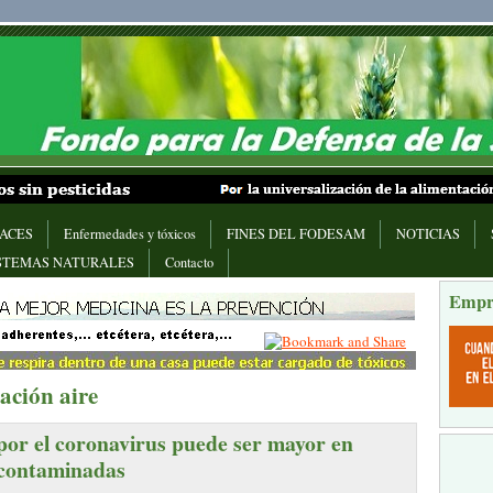
ACES
Enfermedades y tóxicos
FINES DEL FODESAM
NOTICIAS
STEMAS NATURALES
Contacto
Empr
ción aire
 por el coronavirus puede ser mayor en
 contaminadas