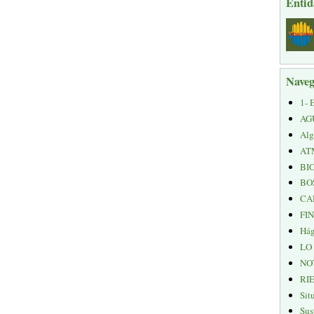
Entid
Naveg
1- 
AG
Alg
AT
BI
BO
CA
FI
Hág
LO
NO
RI
Sit
Sus