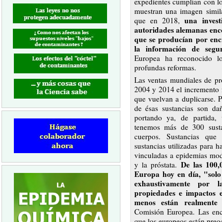
expedientes cumplían con los
muestran una imagen simila
una invest
que en 2018,
autoridades alemanas enco
que se producían por enc
la información de segur
Europea ha reconocido l
profundas reformas.
Las ventas mundiales de pr
2004 y 2014 el incremento 
que vuelvan a duplicarse. 
de ésas sustancias son d
portando ya, de partida,
tenemos más de 300 susta
cuerpos. Sustancias que
sustancias utilizadas para 
vinculadas a epidemias mod
De las 100,
y la próstata.
Europa hoy en día, "solo
exhaustivamente por l
propiedades e impactos 
menos están realmente 
Comisión Europea. Las encu
que los europeos están preo