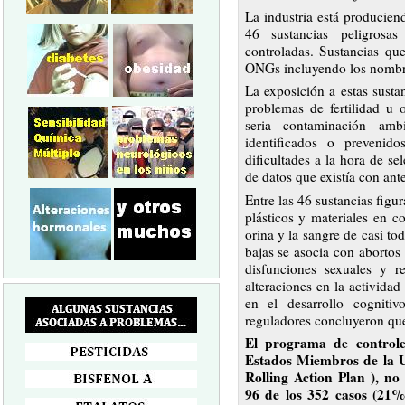
La industria está producien
46 sustancias peligrosa
controladas. Sustancias qu
ONGs incluyendo los nombre
La exposición a estas susta
problemas de fertilidad u 
seria contaminación amb
identificados o prevenid
dificultades a la hora de s
de datos que existía con ant
Entre las 46 sustancias figur
plásticos y materiales en c
orina y la sangre de casi to
bajas se asocia con abortos
disfunciones sexuales y r
alteraciones en la actividad
en el desarrollo cogniti
reguladores concluyeron que
El programa de controle
Estados Miembros de la
Rolling Action Plan ), n
96 de los 352 casos (21%