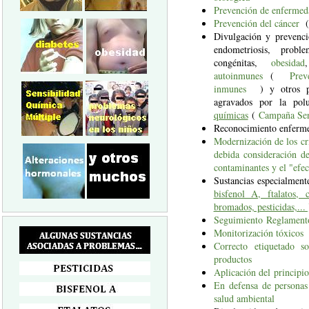
Prevención de enfermeda
Prevención del cáncer
(
Divulgación y prevenci
endometriosis, proble
congénitas,
obesidad
autoinmunes
(
Prev
inmunes
) y otros pr
agravados por la pol
químicas
(
Campaña Sen
Reconocimiento enferm
Modernización de los cr
debida consideración de
contaminantes y el "efe
Sustancias especialment
bisfenol A, ftalatos, 
bromados, pesticidas,...
Seguimiento Reglamen
Monitorización tóxicos
Correcto etiquetado so
productos
Aplicación del principi
En defensa de personas
salud ambiental