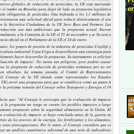
etivos globales de reducción de pesticidas, la UE está marcando
e el rumbo en Bruselas para dejar de lado su propuesta legislativa
ión obligatoria de pesticidas. Una bofetada a los 1,1 millones de
resentaron una solicitud oficial para reducir drásticamente el uso
 en la Iniciativa Ciudadana de la UE Save Bees and Farmers. Las
educción son más ambiciosas que la propuesta actual. Fueron
rmalmente a la Comisión de la UE el 25 de noviembre y se llevará a
cia oficial en el Parlamento de la UE el 24 de enero.
anto, los grupos de presión de la industria de pesticidas Croplife y
ricultura industrial Copa-Cogeca desarrollaron una estrategia para
blemente hacer descarrilar la propuesta. Su instrumento es solicitar
luación de impacto'. No suena tan peligroso, pero podría causar
que la propuesta de reducción de pesticidas terminase por no ser
en absoluto. La semana pasada, el Comité de Representantes
el Consejo de la UE (donde están representados los Estados
 UE) envió una propuesta para que se establezca como un punto A
e la próxima reunión del Consejo sobre Transporte y Energía el 19
decía que: "Al Consejo le preocupa que la evaluación de impacto
a la propuesta no tenga en cuenta los posibles impactos a largo
amento propuesto sobre la seguridad alimentaria en la Unión. El
a evaluación de impacto se haya concluido antes de la guerra en
isis de los precios de la energía, los fertilizantes y los alimentos,
 estas preocupaciones. Por lo tanto, el Consejo considera que es
izar un análisis cuantitativo adicional de una serie de indicadores