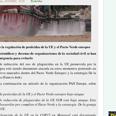
Pesticidas
ue, 12/15/2022 - 15:52
o la regulación de pesticidas de la UE y el Pacto Verde europeo
científicos y decenas de organizaciones de la sociedad civil se han
urgencia para evitarlo
de reducción del uso de plaguicidas en la UE promovida por la
pea está siendo duramente atacada en estos momentos poniendo en
tivos marcados dentro del Pacto Verde Europeo y la estrategia De la
a (Farm to fork).
a continuación un artículo de la organización PAN Europe, sobre
de pesticidas de la UE y el Pacto Verde europeo bajo ataque
de reducción de plaguicidas de la UE SUR está bajo ataque. Esto
escarrilar por completo el Pacto Verde y la estrategia De la granja
 UE.
elegación de la UE en la COP15 en Montreal está discutiendo