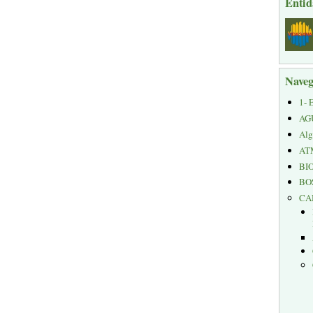
Entid
Naveg
1- 
AG
Alg
AT
BI
BO
CA