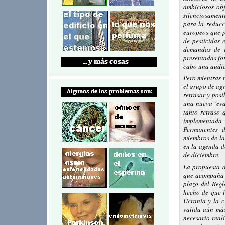
ambiciosos obj
silenciosament
para la reducc
europeos que p
de pesticidas
demandas de r
presentadas fo
cabo una audien
Pero mientras t
el grupo de ag
retrasar y posi
una nueva 'eva
tanto retraso 
implementada 
Permanentes d
miembros de la
en la agenda d
de diciembre.
La propuesta 
que acompaña 
plazo del Regl
hecho de que l
Ucrania y la cr
valida aún más
necesario real