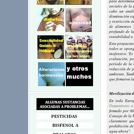
para determina
sociales de la
cabo un análi
disminución es
y restricción 
de alimentos 
profundo de l
rentabilidad a 
Esta propuesta
todos se opong
inofensivo. 'Es
evaluación, po
período de la 
reducción de p
ambiente. Tamb
que firmaron la
Movilización d
En toda Europ
llamamiento a
firmado por 6
Consejo de la 
claramente qu
prohibición de
agua ahora".