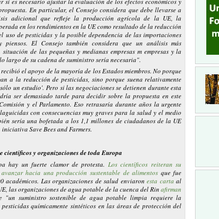
r si es necesario ajustar la evaluación de los efectos económicos y
 propuesta. En particular, el Consejo considera que debe llevarse a
sis adicional que refleje la producción agrícola de la UE, la
perada en los rendimientos en la UE como resultado de la reducción
del uso de pesticidas y la posible dependencia de las importaciones
y piensos. El Consejo también considera que un análisis más
a situación de las pequeñas y medianas empresas m empresas y la
lo largo de su cadena de suministro sería necesaria".
 recibió el apoyo de la mayoría de los Estados miembros. No porque
an a la reducción de pesticidas, sino porque suena relativamente
 sólo un estudio'. Pero si las negociaciones se detienen durante esta
dría ser demasiado tarde para decidir sobre la propuesta en este
Comisión y el Parlamento. Eso retrasaría durante años la urgente
laguicidas con consecuencias muy graves para la salud y el medio
ién sería una bofetada a los 1,1 millones de ciudadanos de la UE
 iniciativa Save Bees and Farmers.
e científicos y organizaciones de toda Europa
a hay un fuerte clamor de protesta.
Los científicos reiteran su
 avanzar hacia una producción sustentable de alimentos
que fue
00 académicos. Las organizaciones de salud enviaron
esta carta
al
UE, las organizaciones de agua potable de la cuenca del Rin
afirman
e "un suministro sostenible de agua potable limpia requiere la
 pesticidas químicamente sintéticos en las áreas de protección del