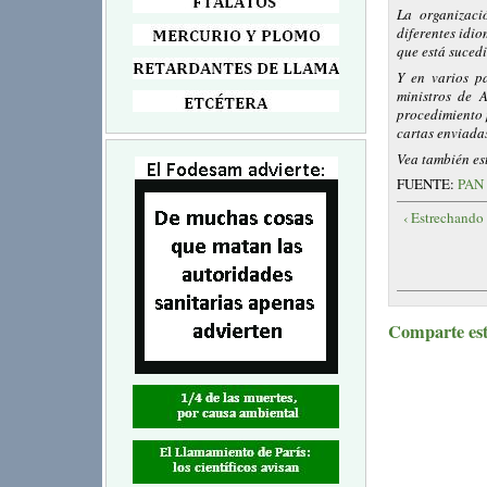
La organizac
diferentes idi
que está suced
Y en varios p
ministros de 
procedimiento 
cartas enviada
Vea también est
FUENTE:
PAN 
‹ Estrechando
Comparte este