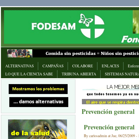
ALTERNATIVAS
CAMPAÑAS
COLABORE
ENLACES
Enferm
LO QUE LA CIENCIA SABE
TRIBUNA ABIERTA
SISTEMAS NATUR
Prevención general
Prevención general
By carlosadmin at Jue, 06/25/2009 - 