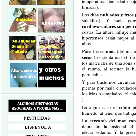
temperaturas demasiado baj
bruscas).
días nublados y fríos 
Los
suicidios). Y suele co
cardiovasculares son peor
costas. La altura influye m
hipertensos están mejor al
altos.
Para los reumas
(dolores a
secas
(les sienta mal el fr
los materiales de una zona s
el reuma, al retener la 
permeables.
Y para trastornos circulat
piernas por mala circulaci
los fríos o templados. El ca
).
riñón
En algún caso el
po
húmedo, al tener que trabaj
La cercanía del mar cont
depresión, la ansiedad, el
efecto sedante. Y la pres