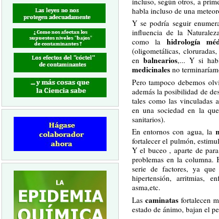
incluso, según otros, a prim
habla incluso de una meteor
Y se podría seguir enumer
influencia de la Naturale
hidrología méd
como la
(oligometálicas, cloruradas,
balnearios
en
,... Y si h
medicinales
no terminaríam
Pero tampoco debemos olvid
además la posibilidad de des
tales como las vinculadas 
en una sociedad en la que
sanitarios).
En entornos con agua, la
fortalecer el pulmón, estimul
Y el buceo , aparte de par
problemas en la columna. H
serie de factores, ya qu
hipertensión, arritmias, 
asma,etc.
caminatas
Las
fortalecen m
estado de ánimo, bajan el pe