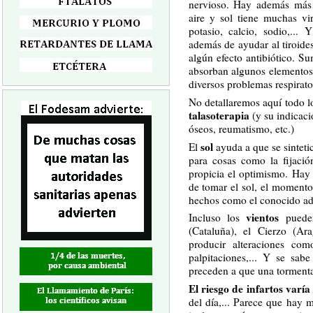
nervioso. Hay además más
aire y sol tiene muchas v
potasio, calcio, sodio,... 
además de ayudar al tiroides
algún efecto antibiótico. S
absorban algunos elementos
diversos problemas respirator
No detallaremos aquí todo l
talasoterapia
(y su indicac
óseos, reumatismo, etc.)
sol
El
ayuda a que se sinteti
para cosas como la fijació
propicia el optimismo. Hay
de tomar el sol, el momento
hechos como el conocido ad
vientos
Incluso los
pueden
(Cataluña), el Cierzo (Ar
producir alteraciones como
palpitaciones,... Y se sab
preceden a que una tormenta
El riesgo de infartos varía
del día,... Parece que hay 