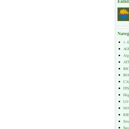
Entid
Naveg
1- 
AG
Alg
AT
BI
BO
CA
FI
Hág
LO
NO
RI
Sit
Sus