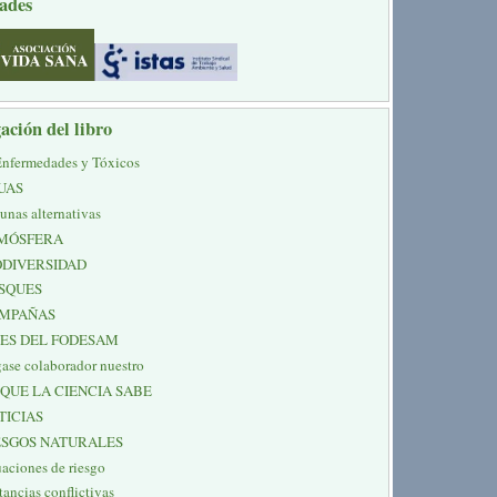
ades
ación del libro
Enfermedades y Tóxicos
UAS
unas alternativas
MÓSFERA
ODIVERSIDAD
SQUES
MPAÑAS
NES DEL FODESAM
ase colaborador nuestro
 QUE LA CIENCIA SABE
TICIAS
ESGOS NATURALES
uaciones de riesgo
tancias conflictivas