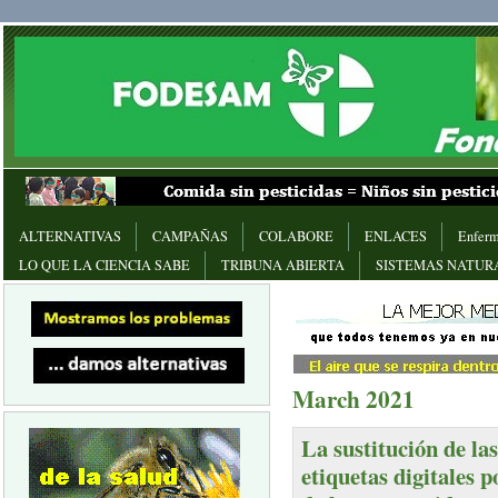
ALTERNATIVAS
CAMPAÑAS
COLABORE
ENLACES
Enferm
LO QUE LA CIENCIA SABE
TRIBUNA ABIERTA
SISTEMAS NATUR
March 2021
La sustitución de la
etiquetas digitales 