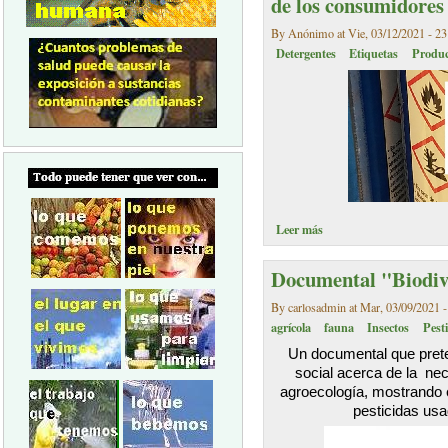
de los consumidores
By Anónimo at Vie, 03/12/2021 - 23
Detergentes
Etiquetas
Produc
Leer más
Documental "Biodiv
By carlosadmin at Mar, 03/09/2021 -
agrícola
fauna
Insectos
Pest
Un documental que prete
social acerca de la nec
agroecología, mostrando e
pesticidas usad